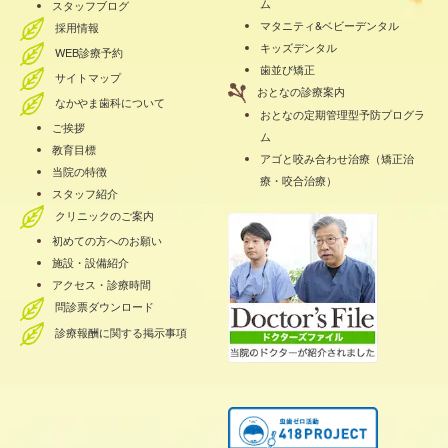
ム
スタッフブログ
マタニティ&ベビーデンタル
採用情報
キッズデンタル
WEB診療予約
歯並び矯正
サイトマップ
おとなの診療案内
なかやま歯科について
おとなの定期管理型予防プログラ
ご挨拶
ム
教育目標
アゴと咬み合わせ治療（矯正治
当院の特徴
療・咬合治療）
スタッフ紹介
クリニックのご案内
初めての方へのお願い
施設・設備紹介
アクセス・診療時間
問診票ダウンロード
診療報酬に関する掲示事項