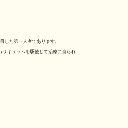
着目した第一人者であります。
くカリキュラムを駆使して治療に当られ
。