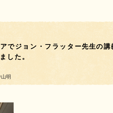
リアでジョン・フラッター先生の
講
ました。
中山明