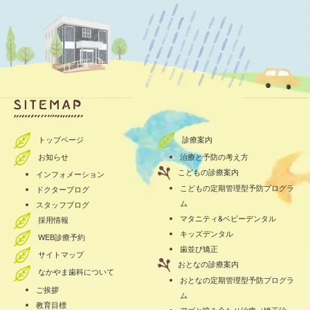
トップページ
診療案内
お知らせ
治療と予防の考え方
こどもの診療案内
インフォメーション
こどもの定期管理型予防プログラ
ドクターブログ
ム
スタッフブログ
マタニティ&ベビーデンタル
採用情報
キッズデンタル
WEB診療予約
歯並び矯正
サイトマップ
おとなの診療案内
なかやま歯科について
おとなの定期管理型予防プログラ
ご挨拶
ム
教育目標