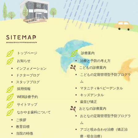
トップページ
診療案内
お知らせ
治療と予防の考え方
こどもの診療案内
インフォメーション
こどもの定期管理型予防プログラ
ドクターブログ
ム
スタッフブログ
マタニティ&ベビーデンタル
採用情報
キッズデンタル
WEB診療予約
歯並び矯正
サイトマップ
おとなの診療案内
なかやま歯科について
おとなの定期管理型予防プログラ
ご挨拶
ム
教育目標
アゴと咬み合わせ治療（矯正治
当院の特徴
療・咬合治療）