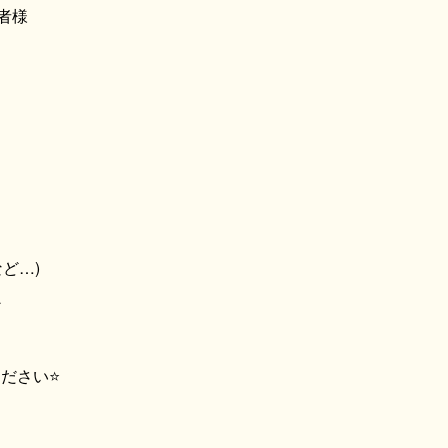
者様
ど…)
ン
ださい⭐