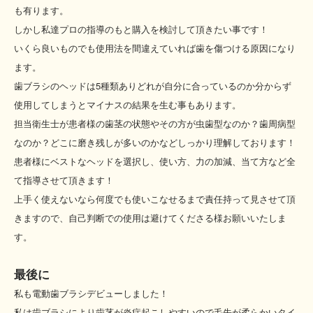
も有ります。
しかし私達プロの指導のもと購入を検討して頂きたい事です！
いくら良いものでも使用法を間違えていれば歯を傷つける原因になり
ます。
歯ブラシのヘッドは5種類ありどれが自分に合っているのか分からず
使用してしまうとマイナスの結果を生む事もあります。
担当衛生士が患者様の歯茎の状態やその方が虫歯型なのか？歯周病型
なのか？どこに磨き残しが多いのかなどしっかり理解しております！
患者様にベストなヘッドを選択し、使い方、力の加減、当て方など全
て指導させて頂きます！
上手く使えないなら何度でも使いこなせるまで責任持って見させて頂
きますので、自己判断での使用は避けてくださる様お願いいたしま
す。
最後に
私も電動歯ブラシデビューしました！
私は歯ブラシにより歯茎が炎症起こしやすいので毛先が柔らかいタイ