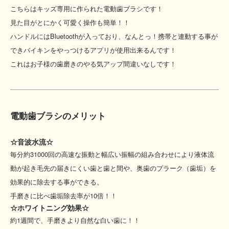
こちらはキッズ専用に作られた電動歯ブラシです！
見た目がとにかく可愛く操作も簡単！！
ハンドルにはBluetoothが入っており、なんとっ！携帯と連動する事が
できバイキンをやっつけるアプリが使用出来るんです！
これはお子様の歯磨きのやる気アップ間違いなしです！
電動歯ブラシのメリット
☆音波水流☆
毎分約31000回の高速な振動と幅広い振幅の組み合わせにより液体流
動が起き毛先の届きにくい歯と歯と間や、奥歯のプラーク（歯垢）を
効果的に除去する事ができる。
手磨きに比べ歯垢除去率が10倍！！
☆ホワイトニング効果☆
約1週間で、手磨きより自然な白い歯に！！