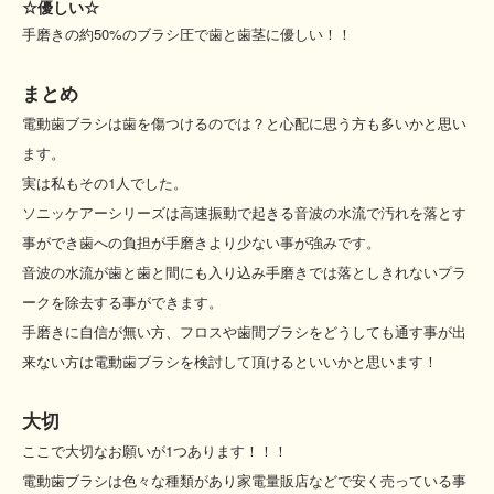
☆優しい☆
手磨きの約50%のブラシ圧で歯と歯茎に優しい！！
まとめ
電動歯ブラシは歯を傷つけるのでは？と心配に思う方も多いかと思い
ます。
実は私もその1人でした。
ソニッケアーシリーズは高速振動で起きる音波の水流で汚れを落とす
事ができ歯への負担が手磨きより少ない事が強みです。
音波の水流が歯と歯と間にも入り込み手磨きでは落としきれないプラ
ークを除去する事ができます。
手磨きに自信が無い方、フロスや歯間ブラシをどうしても通す事が出
来ない方は電動歯ブラシを検討して頂けるといいかと思います！
大切
ここで大切なお願いが1つあります！！！
電動歯ブラシは色々な種類があり家電量販店などで安く売っている事