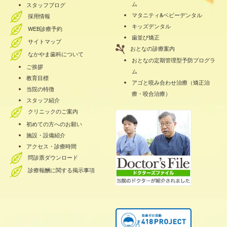
ム
スタッフブログ
マタニティ&ベビーデンタル
採用情報
キッズデンタル
WEB診療予約
歯並び矯正
サイトマップ
おとなの診療案内
なかやま歯科について
おとなの定期管理型予防プログラ
ご挨拶
ム
教育目標
アゴと咬み合わせ治療（矯正治
当院の特徴
療・咬合治療）
スタッフ紹介
クリニックのご案内
初めての方へのお願い
施設・設備紹介
アクセス・診療時間
問診票ダウンロード
診療報酬に関する掲示事項